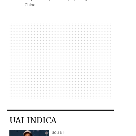
China
UAI INDICA
Sou BH