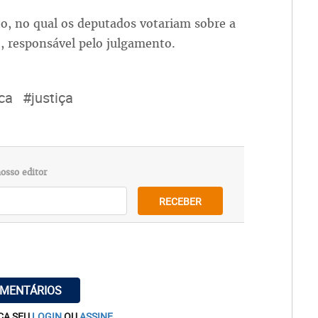
o, no qual os deputados votariam sobre a
, responsável pelo julgamento.
ica
#justiça
osso editor
RECEBER
OMENTÁRIOS
ÇA SEU
LOGIN
OU
ASSINE