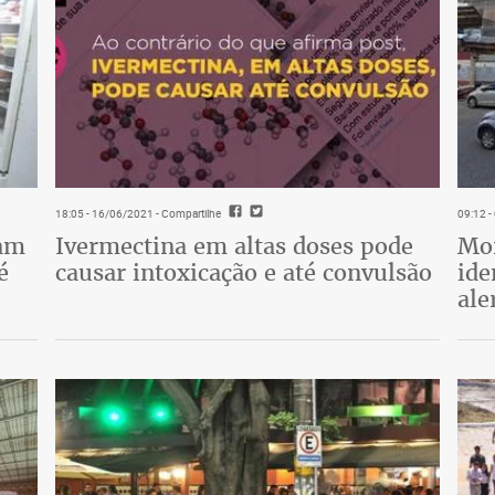
18:05 - 16/06/2021
- Compartilhe
09:12 
tam
Ivermectina em altas doses pode
Mor
é
causar intoxicação e até convulsão
ide
ale