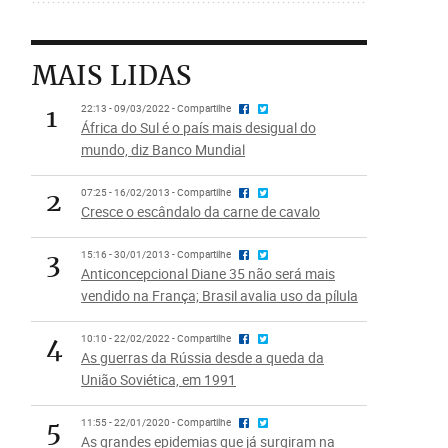
MAIS LIDAS
1
22:13 - 09/03/2022 - Compartilhe
África do Sul é o país mais desigual do
mundo, diz Banco Mundial
2
07:25 - 16/02/2013 - Compartilhe
Cresce o escândalo da carne de cavalo
3
15:16 - 30/01/2013 - Compartilhe
Anticoncepcional Diane 35 não será mais
vendido na França; Brasil avalia uso da pílula
4
10:10 - 22/02/2022 - Compartilhe
As guerras da Rússia desde a queda da
União Soviética, em 1991
5
11:55 - 22/01/2020 - Compartilhe
As grandes epidemias que já surgiram na