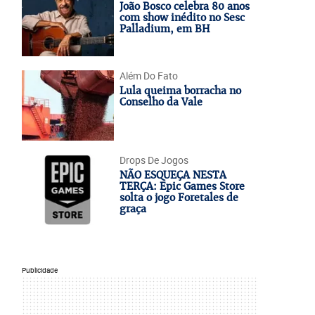
João Bosco celebra 80 anos
com show inédito no Sesc
Palladium, em BH
Além Do Fato
Lula queima borracha no
Conselho da Vale
Drops De Jogos
NÃO ESQUEÇA NESTA
TERÇA: Epic Games Store
solta o jogo Foretales de
graça
Publicidade