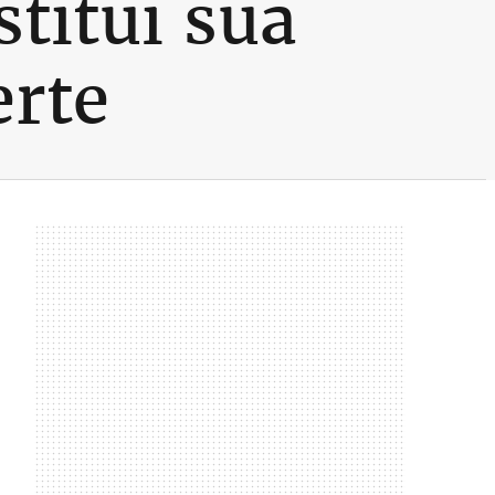
stitui sua
erte