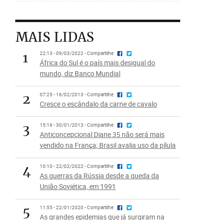
MAIS LIDAS
1
22:13 - 09/03/2022 - Compartilhe
África do Sul é o país mais desigual do
mundo, diz Banco Mundial
2
07:25 - 16/02/2013 - Compartilhe
Cresce o escândalo da carne de cavalo
3
15:16 - 30/01/2013 - Compartilhe
Anticoncepcional Diane 35 não será mais
vendido na França; Brasil avalia uso da pílula
4
10:10 - 22/02/2022 - Compartilhe
As guerras da Rússia desde a queda da
União Soviética, em 1991
5
11:55 - 22/01/2020 - Compartilhe
As grandes epidemias que já surgiram na