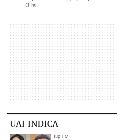
China
UAI INDICA
Tupi FM