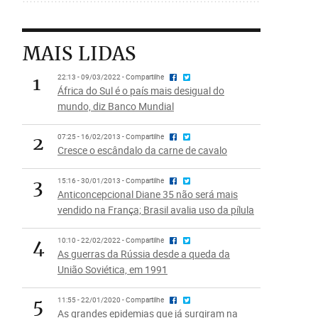
MAIS LIDAS
1
22:13 - 09/03/2022 - Compartilhe
África do Sul é o país mais desigual do
mundo, diz Banco Mundial
2
07:25 - 16/02/2013 - Compartilhe
Cresce o escândalo da carne de cavalo
3
15:16 - 30/01/2013 - Compartilhe
Anticoncepcional Diane 35 não será mais
vendido na França; Brasil avalia uso da pílula
4
10:10 - 22/02/2022 - Compartilhe
As guerras da Rússia desde a queda da
União Soviética, em 1991
5
11:55 - 22/01/2020 - Compartilhe
As grandes epidemias que já surgiram na