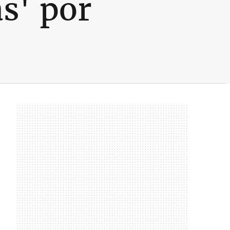
s' por
s