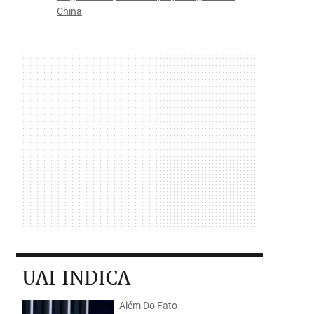
China
UAI INDICA
Além Do Fato