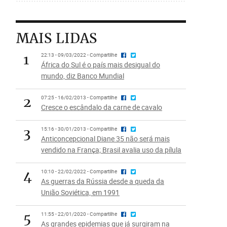
MAIS LIDAS
1
22:13 - 09/03/2022 - Compartilhe
África do Sul é o país mais desigual do
mundo, diz Banco Mundial
2
07:25 - 16/02/2013 - Compartilhe
Cresce o escândalo da carne de cavalo
3
15:16 - 30/01/2013 - Compartilhe
Anticoncepcional Diane 35 não será mais
vendido na França; Brasil avalia uso da pílula
4
10:10 - 22/02/2022 - Compartilhe
As guerras da Rússia desde a queda da
União Soviética, em 1991
5
11:55 - 22/01/2020 - Compartilhe
As grandes epidemias que já surgiram na