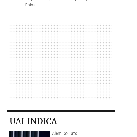
China
UAI INDICA
Além Do Fato