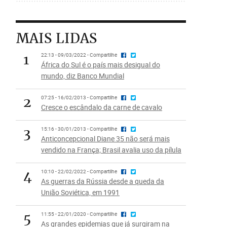
MAIS LIDAS
1
22:13 - 09/03/2022 - Compartilhe
África do Sul é o país mais desigual do
mundo, diz Banco Mundial
2
07:25 - 16/02/2013 - Compartilhe
Cresce o escândalo da carne de cavalo
3
15:16 - 30/01/2013 - Compartilhe
Anticoncepcional Diane 35 não será mais
vendido na França; Brasil avalia uso da pílula
4
10:10 - 22/02/2022 - Compartilhe
As guerras da Rússia desde a queda da
União Soviética, em 1991
5
11:55 - 22/01/2020 - Compartilhe
As grandes epidemias que já surgiram na