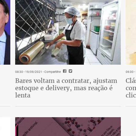
08:30 - 19/09/2021
- Compartilhe
06:00 
Bares voltam a contratar, ajustam
Clá
estoque e delivery, mas reação é
com
lenta
cli