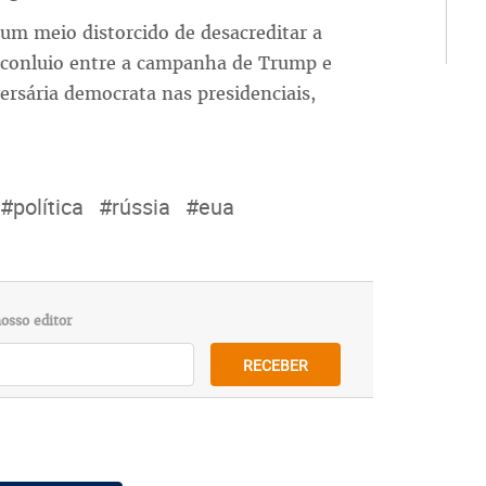
m meio distorcido de desacreditar a
l conluio entre a campanha de Trump e
versária democrata nas presidenciais,
#política
#rússia
#eua
osso editor
RECEBER