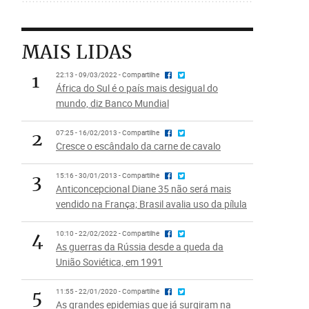
MAIS LIDAS
1
22:13 - 09/03/2022 - Compartilhe
África do Sul é o país mais desigual do
mundo, diz Banco Mundial
2
07:25 - 16/02/2013 - Compartilhe
Cresce o escândalo da carne de cavalo
3
15:16 - 30/01/2013 - Compartilhe
Anticoncepcional Diane 35 não será mais
vendido na França; Brasil avalia uso da pílula
4
10:10 - 22/02/2022 - Compartilhe
As guerras da Rússia desde a queda da
União Soviética, em 1991
5
11:55 - 22/01/2020 - Compartilhe
As grandes epidemias que já surgiram na