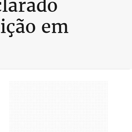
clarado
eição em