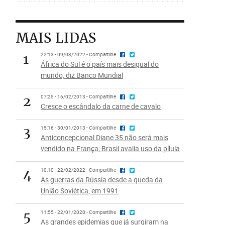
MAIS LIDAS
1
22:13 - 09/03/2022 - Compartilhe
África do Sul é o país mais desigual do
mundo, diz Banco Mundial
2
07:25 - 16/02/2013 - Compartilhe
Cresce o escândalo da carne de cavalo
3
15:16 - 30/01/2013 - Compartilhe
Anticoncepcional Diane 35 não será mais
vendido na França; Brasil avalia uso da pílula
4
10:10 - 22/02/2022 - Compartilhe
As guerras da Rússia desde a queda da
União Soviética, em 1991
5
11:55 - 22/01/2020 - Compartilhe
As grandes epidemias que já surgiram na