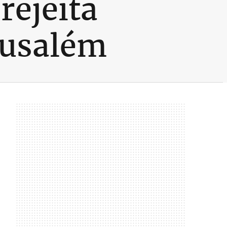
rejeita
rusalém