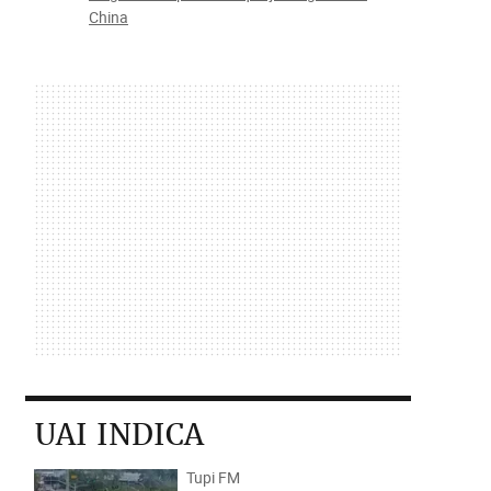
China
UAI INDICA
Tupi FM