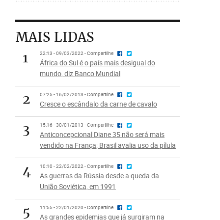
MAIS LIDAS
1
22:13 - 09/03/2022 - Compartilhe
África do Sul é o país mais desigual do
mundo, diz Banco Mundial
2
07:25 - 16/02/2013 - Compartilhe
Cresce o escândalo da carne de cavalo
3
15:16 - 30/01/2013 - Compartilhe
Anticoncepcional Diane 35 não será mais
vendido na França; Brasil avalia uso da pílula
4
10:10 - 22/02/2022 - Compartilhe
As guerras da Rússia desde a queda da
União Soviética, em 1991
5
11:55 - 22/01/2020 - Compartilhe
As grandes epidemias que já surgiram na