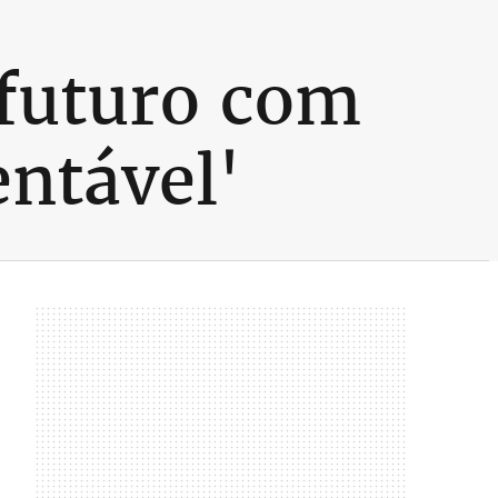
 futuro com
entável'