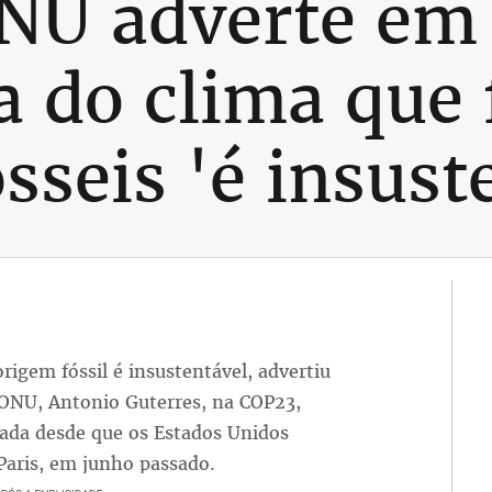
ONU adverte em
a do clima que
sseis 'é insust
igem fóssil é insustentável, advertiu
a ONU, Antonio Guterres, na COP23,
izada desde que os Estados Unidos
Paris, em junho passado.