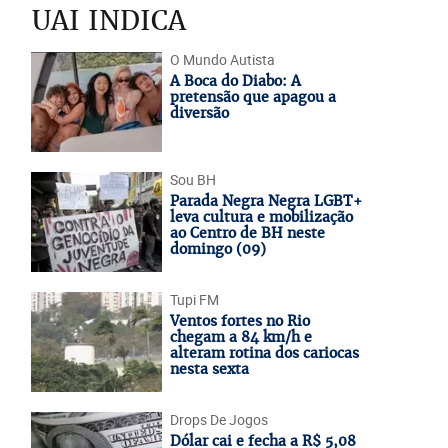
UAI INDICA
O Mundo Autista
A Boca do Diabo: A
pretensão que apagou a
diversão
Sou BH
Parada Negra Negra LGBT+
leva cultura e mobilização
ao Centro de BH neste
domingo (09)
Tupi FM
Ventos fortes no Rio
chegam a 84 km/h e
alteram rotina dos cariocas
nesta sexta
Drops De Jogos
Dólar cai e fecha a R$ 5,08