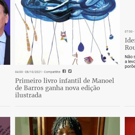
07:00 
Ide
Rou
Não s
a lev
porõe
04:00 - 08/10/2021
- Compartilhe
Primeiro livro infantil de Manoel
de Barros ganha nova edição
ilustrada