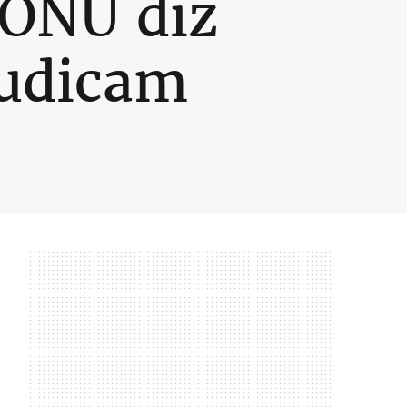
 ONU diz
judicam