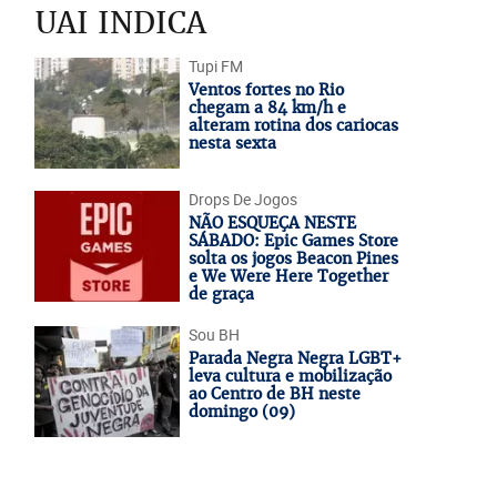
UAI INDICA
Tupi FM
Ventos fortes no Rio
chegam a 84 km/h e
alteram rotina dos cariocas
nesta sexta
Drops De Jogos
NÃO ESQUEÇA NESTE
SÁBADO: Epic Games Store
solta os jogos Beacon Pines
e We Were Here Together
de graça
Sou BH
Parada Negra Negra LGBT+
leva cultura e mobilização
ao Centro de BH neste
domingo (09)