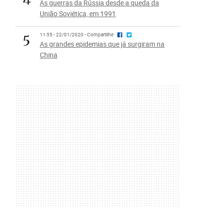
As guerras da Rússia desde a queda da
União Soviética, em 1991
5
11:55 - 22/01/2020 - Compartilhe
As grandes epidemias que já surgiram na
China