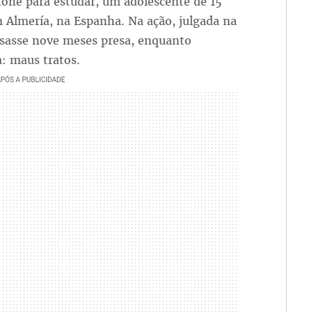
hone para estudar, um adolescente de 15
 Almería, na Espanha. Na ação, julgada na
assasse nove meses presa, enquanto
a: maus tratos.