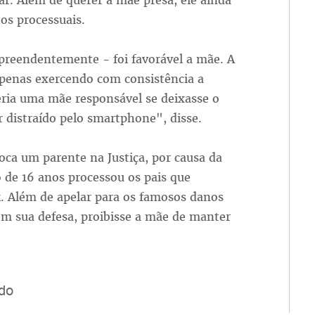
lar. Além de querer a mãe presa, ele ainda
os processuais.
rpreendentemente - foi favorável a mãe. A
penas exercendo com consistência a
seria uma mãe responsável se deixasse o
r distraído pelo smartphone", disse.
oca um parente na Justiça, por causa da
 de 16 anos processou os pais que
. Além de apelar para os famosos danos
 em sua defesa, proibisse a mãe de manter
do