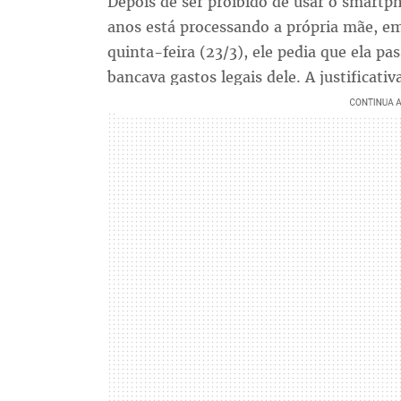
Depois de ser proibido de usar o smartp
anos está processando a própria mãe, em
quinta-feira (23/3), ele pedia que ela p
bancava gastos legais dele. A justificativ