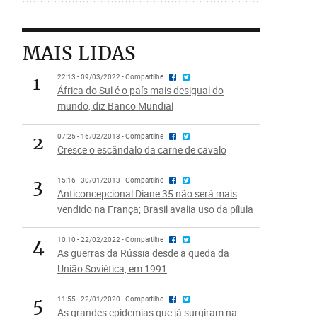
MAIS LIDAS
1
22:13 - 09/03/2022 - Compartilhe
África do Sul é o país mais desigual do
mundo, diz Banco Mundial
2
07:25 - 16/02/2013 - Compartilhe
Cresce o escândalo da carne de cavalo
3
15:16 - 30/01/2013 - Compartilhe
Anticoncepcional Diane 35 não será mais
vendido na França; Brasil avalia uso da pílula
4
10:10 - 22/02/2022 - Compartilhe
As guerras da Rússia desde a queda da
União Soviética, em 1991
5
11:55 - 22/01/2020 - Compartilhe
As grandes epidemias que já surgiram na