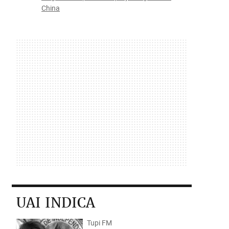
China
UAI INDICA
Tupi FM