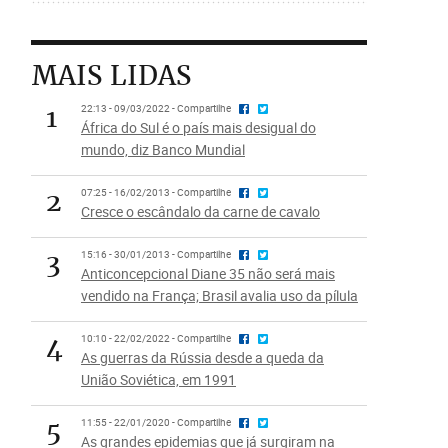
MAIS LIDAS
1
22:13 - 09/03/2022 - Compartilhe
África do Sul é o país mais desigual do
mundo, diz Banco Mundial
2
07:25 - 16/02/2013 - Compartilhe
Cresce o escândalo da carne de cavalo
3
15:16 - 30/01/2013 - Compartilhe
Anticoncepcional Diane 35 não será mais
vendido na França; Brasil avalia uso da pílula
4
10:10 - 22/02/2022 - Compartilhe
As guerras da Rússia desde a queda da
União Soviética, em 1991
5
11:55 - 22/01/2020 - Compartilhe
As grandes epidemias que já surgiram na