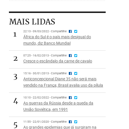
MAIS LIDAS
1
22:13 - 09/03/2022 - Compartilhe
África do Sul é o país mais desigual do
mundo, diz Banco Mundial
2
07:25 - 16/02/2013 - Compartilhe
Cresce o escândalo da carne de cavalo
3
15:16 - 30/01/2013 - Compartilhe
Anticoncepcional Diane 35 não será mais
vendido na França; Brasil avalia uso da pílula
4
10:10 - 22/02/2022 - Compartilhe
As guerras da Rússia desde a queda da
União Soviética, em 1991
5
11:55 - 22/01/2020 - Compartilhe
As grandes epidemias que já surgiram na