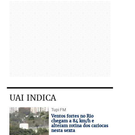
UAI INDICA
Tupi FM
Ventos fortes no Rio
chegam a 84 km/h e
alteram rotina dos cariocas
nesta sexta