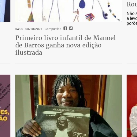
Rou
Não s
a lev
porõe
04:00 - 08/10/2021
- Compartilhe
Primeiro livro infantil de Manoel
de Barros ganha nova edição
ilustrada