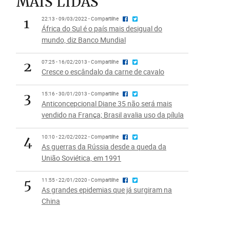
MAIS LIDAS
1
22:13 - 09/03/2022 - Compartilhe
África do Sul é o país mais desigual do
mundo, diz Banco Mundial
2
07:25 - 16/02/2013 - Compartilhe
Cresce o escândalo da carne de cavalo
3
15:16 - 30/01/2013 - Compartilhe
Anticoncepcional Diane 35 não será mais
vendido na França; Brasil avalia uso da pílula
4
10:10 - 22/02/2022 - Compartilhe
As guerras da Rússia desde a queda da
União Soviética, em 1991
5
11:55 - 22/01/2020 - Compartilhe
As grandes epidemias que já surgiram na
China