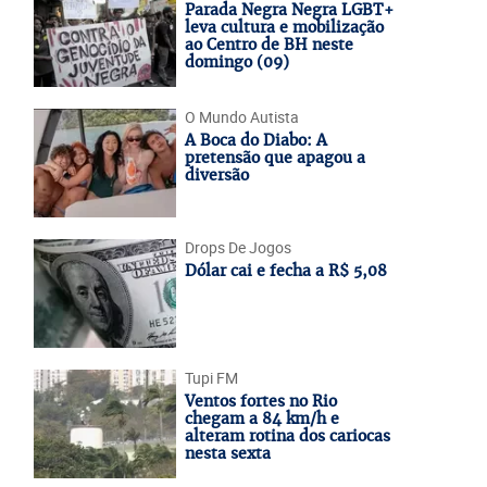
Parada Negra Negra LGBT+
leva cultura e mobilização
ao Centro de BH neste
domingo (09)
O Mundo Autista
A Boca do Diabo: A
pretensão que apagou a
diversão
Drops De Jogos
Dólar cai e fecha a R$ 5,08
Tupi FM
Ventos fortes no Rio
chegam a 84 km/h e
alteram rotina dos cariocas
nesta sexta