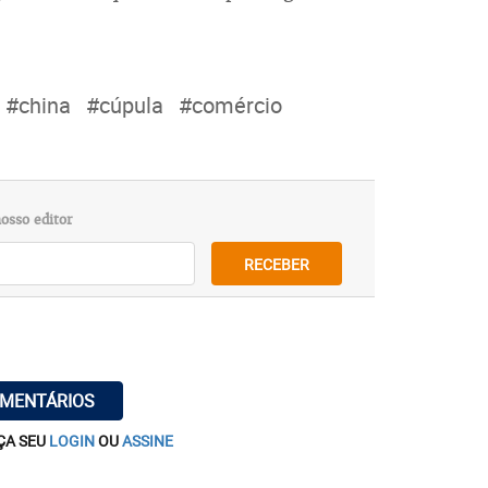
#china
#cúpula
#comércio
osso editor
RECEBER
OMENTÁRIOS
ÇA SEU
LOGIN
OU
ASSINE