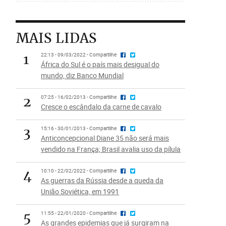
MAIS LIDAS
1
22:13 - 09/03/2022 - Compartilhe
África do Sul é o país mais desigual do
mundo, diz Banco Mundial
2
07:25 - 16/02/2013 - Compartilhe
Cresce o escândalo da carne de cavalo
3
15:16 - 30/01/2013 - Compartilhe
Anticoncepcional Diane 35 não será mais
vendido na França; Brasil avalia uso da pílula
4
10:10 - 22/02/2022 - Compartilhe
As guerras da Rússia desde a queda da
União Soviética, em 1991
5
11:55 - 22/01/2020 - Compartilhe
As grandes epidemias que já surgiram na