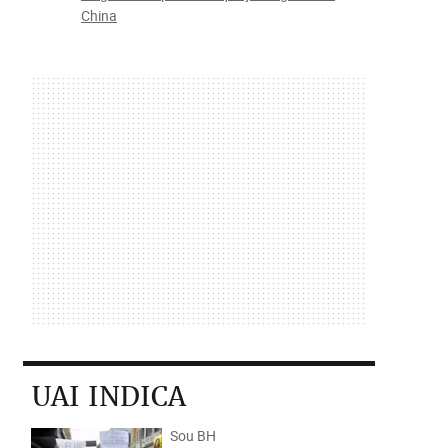
China
UAI INDICA
Sou BH