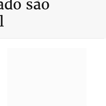
ado são
l