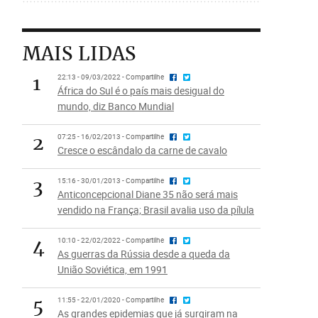
MAIS LIDAS
1
22:13 - 09/03/2022 - Compartilhe
África do Sul é o país mais desigual do
mundo, diz Banco Mundial
2
07:25 - 16/02/2013 - Compartilhe
Cresce o escândalo da carne de cavalo
3
15:16 - 30/01/2013 - Compartilhe
Anticoncepcional Diane 35 não será mais
vendido na França; Brasil avalia uso da pílula
4
10:10 - 22/02/2022 - Compartilhe
As guerras da Rússia desde a queda da
União Soviética, em 1991
5
11:55 - 22/01/2020 - Compartilhe
As grandes epidemias que já surgiram na