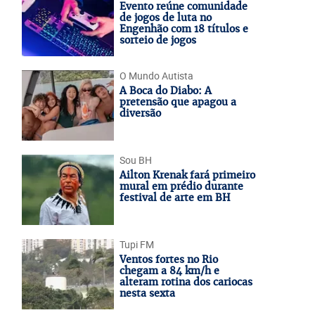
Evento reúne comunidade
de jogos de luta no
Engenhão com 18 títulos e
sorteio de jogos
O Mundo Autista
A Boca do Diabo: A
pretensão que apagou a
diversão
Sou BH
Ailton Krenak fará primeiro
mural em prédio durante
festival de arte em BH
Tupi FM
Ventos fortes no Rio
chegam a 84 km/h e
alteram rotina dos cariocas
nesta sexta