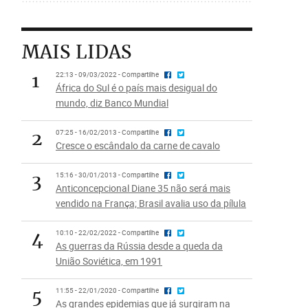
MAIS LIDAS
1
22:13 - 09/03/2022 - Compartilhe
África do Sul é o país mais desigual do
mundo, diz Banco Mundial
2
07:25 - 16/02/2013 - Compartilhe
Cresce o escândalo da carne de cavalo
3
15:16 - 30/01/2013 - Compartilhe
Anticoncepcional Diane 35 não será mais
vendido na França; Brasil avalia uso da pílula
4
10:10 - 22/02/2022 - Compartilhe
As guerras da Rússia desde a queda da
União Soviética, em 1991
5
11:55 - 22/01/2020 - Compartilhe
As grandes epidemias que já surgiram na