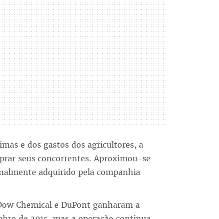
mas e dos gastos dos agricultores, a
prar seus concorrentes. Aproximou-se
inalmente adquirido pela companhia
 Dow Chemical e DuPont ganharam a
bro de 2015, mas a operação continua