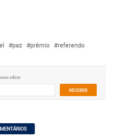
el
#paz
#prêmio
#referendo
osso editor
RECEBER
OMENTÁRIOS