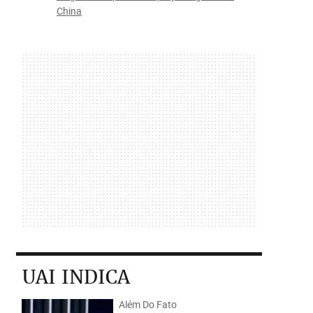
China
UAI INDICA
Além Do Fato