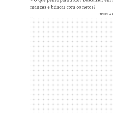
- O que pensa para 2018? Descansar em
mangas e brincar com os netos?