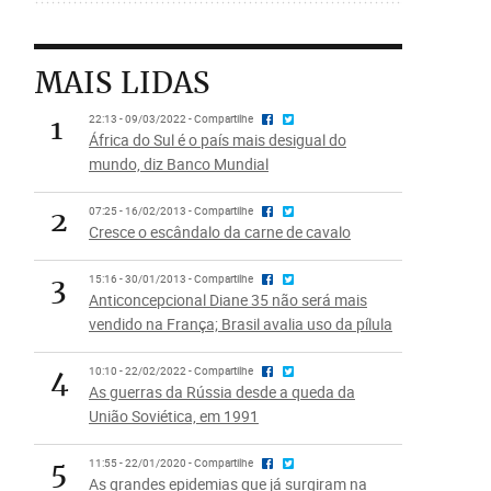
MAIS LIDAS
1
22:13 - 09/03/2022 - Compartilhe
África do Sul é o país mais desigual do
mundo, diz Banco Mundial
2
07:25 - 16/02/2013 - Compartilhe
Cresce o escândalo da carne de cavalo
3
15:16 - 30/01/2013 - Compartilhe
Anticoncepcional Diane 35 não será mais
vendido na França; Brasil avalia uso da pílula
4
10:10 - 22/02/2022 - Compartilhe
As guerras da Rússia desde a queda da
União Soviética, em 1991
5
11:55 - 22/01/2020 - Compartilhe
As grandes epidemias que já surgiram na