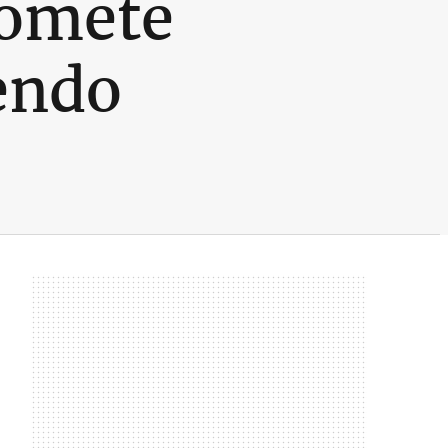
romete
endo