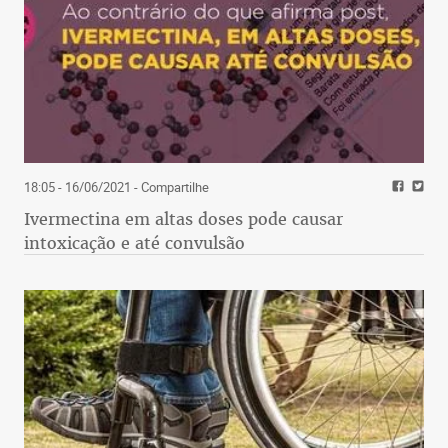
18:05 - 16/06/2021
- Compartilhe
Ivermectina em altas doses pode causar
intoxicação e até convulsão