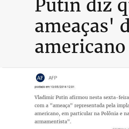
Putin diz 
ameaças' d
americano
AF
AFP
postado em 13/05/2016 12:01
Vladimir Putin afirmou nesta sexta-feir
com a "ameaça" representada pela impla
americano, em particular na Polônia e 
armamentista".