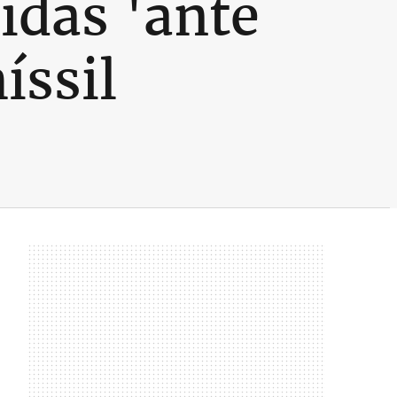
idas 'ante
íssil