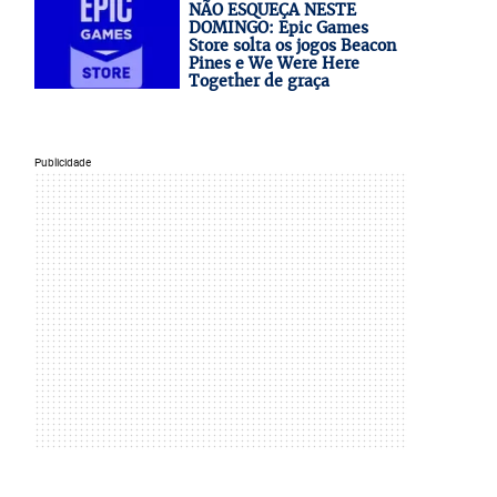
NÃO ESQUEÇA NESTE
DOMINGO: Epic Games
Store solta os jogos Beacon
Pines e We Were Here
Together de graça
Publicidade