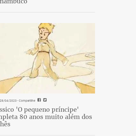
rnambuco
- 28/04/2023
- Compartilhe
ssico 'O pequeno príncipe'
pleta 80 anos muito além dos
chês