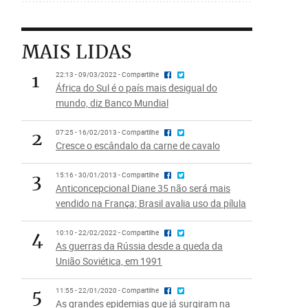
MAIS LIDAS
1
22:13 - 09/03/2022 - Compartilhe
África do Sul é o país mais desigual do
mundo, diz Banco Mundial
2
07:25 - 16/02/2013 - Compartilhe
Cresce o escândalo da carne de cavalo
3
15:16 - 30/01/2013 - Compartilhe
Anticoncepcional Diane 35 não será mais
vendido na França; Brasil avalia uso da pílula
4
10:10 - 22/02/2022 - Compartilhe
As guerras da Rússia desde a queda da
União Soviética, em 1991
5
11:55 - 22/01/2020 - Compartilhe
As grandes epidemias que já surgiram na