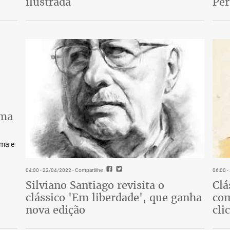
ilustrada
Pe
lma
lma e
04:00 - 22/04/2022
- Compartilhe
06:00 
Silviano Santiago revisita o
Clá
clássico 'Em liberdade', que ganha
com
nova edição
cli