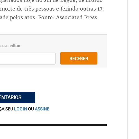
istrados hoje no sul de Bagdá, de acordo
morte de três pessoas e ferindo outras 17.
de pelos atos. Fonte: Associated Press
osso editor
RECEBER
ENTÁRIOS
ÇA SEU
LOGIN
OU
ASSINE