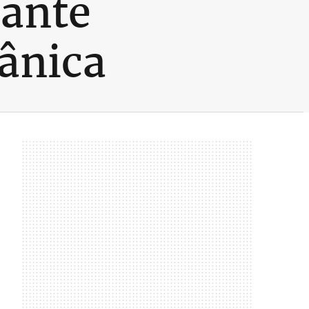
mante
ânica