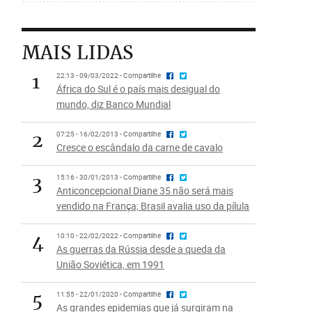
MAIS LIDAS
1
22:13 - 09/03/2022 - Compartilhe
África do Sul é o país mais desigual do
mundo, diz Banco Mundial
2
07:25 - 16/02/2013 - Compartilhe
Cresce o escândalo da carne de cavalo
3
15:16 - 30/01/2013 - Compartilhe
Anticoncepcional Diane 35 não será mais
vendido na França; Brasil avalia uso da pílula
4
10:10 - 22/02/2022 - Compartilhe
As guerras da Rússia desde a queda da
União Soviética, em 1991
5
11:55 - 22/01/2020 - Compartilhe
As grandes epidemias que já surgiram na