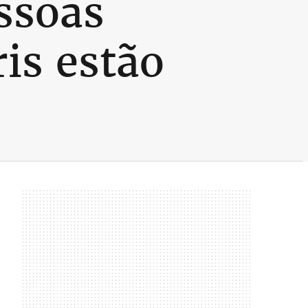
ssoas
ris estão