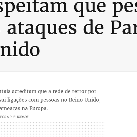
uspeitam que pe
s ataques de Pa
Unido
tais acreditam que a rede de terror por
ssui ligações com pessoas no Reino Unido,
ameaças na Europa.