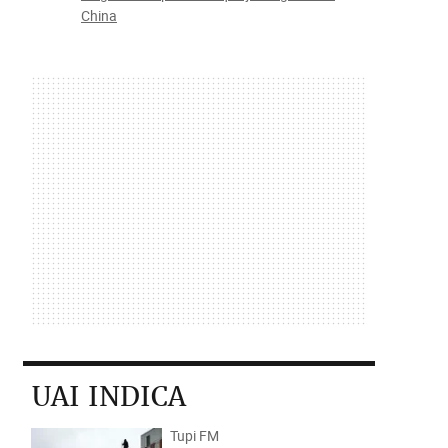
China
UAI INDICA
Tupi FM