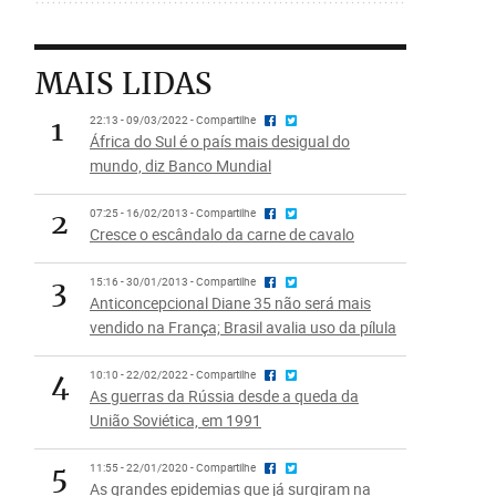
MAIS LIDAS
1
22:13 - 09/03/2022 - Compartilhe
África do Sul é o país mais desigual do
mundo, diz Banco Mundial
2
07:25 - 16/02/2013 - Compartilhe
Cresce o escândalo da carne de cavalo
3
15:16 - 30/01/2013 - Compartilhe
Anticoncepcional Diane 35 não será mais
vendido na França; Brasil avalia uso da pílula
4
10:10 - 22/02/2022 - Compartilhe
As guerras da Rússia desde a queda da
União Soviética, em 1991
5
11:55 - 22/01/2020 - Compartilhe
As grandes epidemias que já surgiram na