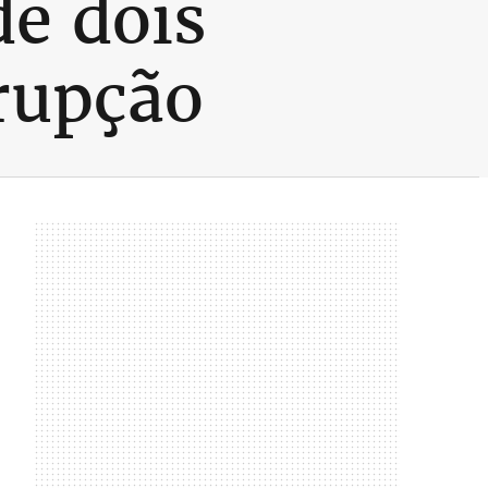
de dois
rrupção