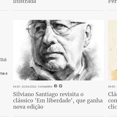
ilustrada
Pe
lma
lma e
04:00 - 22/04/2022
- Compartilhe
06:00 
Silviano Santiago revisita o
Clá
clássico 'Em liberdade', que ganha
com
nova edição
cli