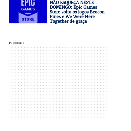
NÃO ESQUEÇA NESTE
DOMINGO: Epic Games
Store solta os jogos Beacon
Pines e We Were Here
Together de graça
Publicidade