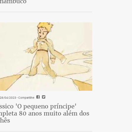
rnambuco
- 28/04/2023
- Compartilhe
ssico 'O pequeno príncipe'
pleta 80 anos muito além dos
chês