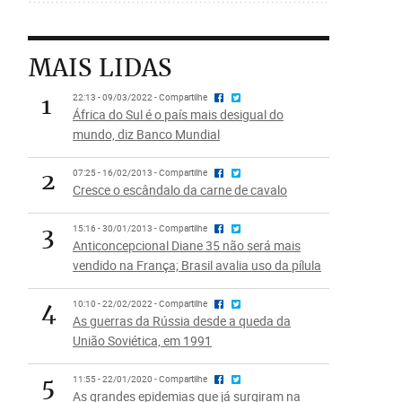
MAIS LIDAS
1
22:13 - 09/03/2022 - Compartilhe
África do Sul é o país mais desigual do
mundo, diz Banco Mundial
2
07:25 - 16/02/2013 - Compartilhe
Cresce o escândalo da carne de cavalo
3
15:16 - 30/01/2013 - Compartilhe
Anticoncepcional Diane 35 não será mais
vendido na França; Brasil avalia uso da pílula
4
10:10 - 22/02/2022 - Compartilhe
As guerras da Rússia desde a queda da
União Soviética, em 1991
5
11:55 - 22/01/2020 - Compartilhe
As grandes epidemias que já surgiram na