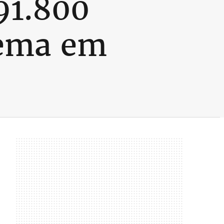
91.800
lema em