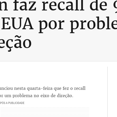
 faz recall de 
s EUA por prob
reção
ciou nesta quarta-feira que fez o recall
or um problema no eixo de direção.