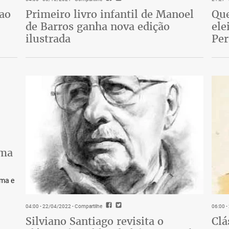
 ao
Primeiro livro infantil de Manoel
Que
de Barros ganha nova edição
ele
ilustrada
Pe
lma
lma e
04:00 - 22/04/2022
- Compartilhe
06:00 
Silviano Santiago revisita o
Clá