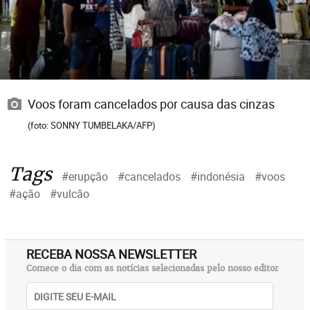
Voos foram cancelados por causa das cinzas
(foto: SONNY TUMBELAKA/AFP)
Tags
#erupção
#cancelados
#indonésia
#voos
#ação
#vulcão
RECEBA NOSSA NEWSLETTER
Comece o dia com as notícias selecionadas pelo nosso editor