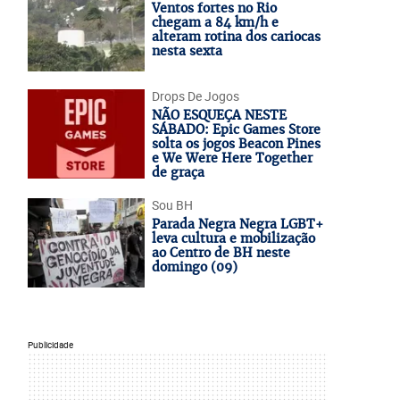
Ventos fortes no Rio
chegam a 84 km/h e
alteram rotina dos cariocas
nesta sexta
Drops De Jogos
NÃO ESQUEÇA NESTE
SÁBADO: Epic Games Store
solta os jogos Beacon Pines
e We Were Here Together
de graça
Sou BH
Parada Negra Negra LGBT+
leva cultura e mobilização
ao Centro de BH neste
domingo (09)
Publicidade