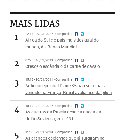
MAIS LIDAS
1
22:13 - 09/03/2022 - Compartilhe
África do Sul é o país mais desigual do
mundo, diz Banco Mundial
2
07:25 - 16/02/2013 - Compartilhe
Cresce o escândalo da carne de cavalo
3
15:16 - 30/01/2013 - Compartilhe
Anticoncepcional Diane 35 não será mais
vendido na França; Brasil avalia uso da pílula
4
10:10 - 22/02/2022 - Compartilhe
As guerras da Rússia desde a queda da
União Soviética, em 1991
5
11:55 - 22/01/2020 - Compartilhe
As grandes epidemias que já surgiram na