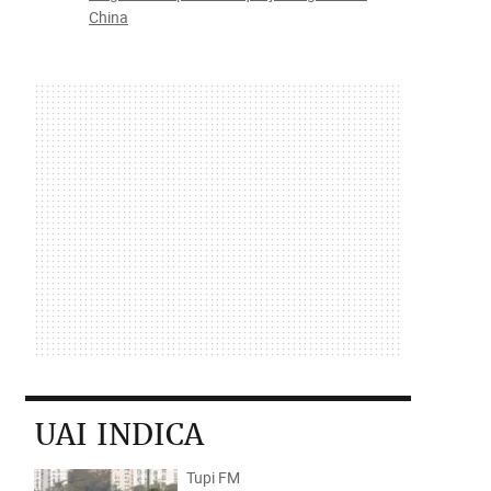
China
UAI INDICA
Tupi FM