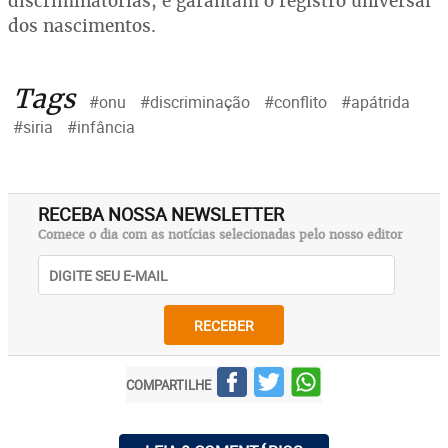
discriminatórias, e garantam o registro universal
dos nascimentos.
Tags
#onu
#discriminação
#conflito
#apátrida
#siria
#infância
RECEBA NOSSA NEWSLETTER
Comece o dia com as notícias selecionadas pelo nosso editor
RECEBER
COMPARTILHE