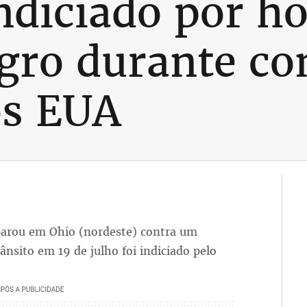
indiciado por h
ro durante con
os EUA
parou em Ohio (nordeste) contra um
sito em 19 de julho foi indiciado pelo