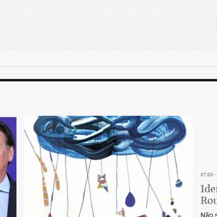
07:00 
Ide
Rou
Não s