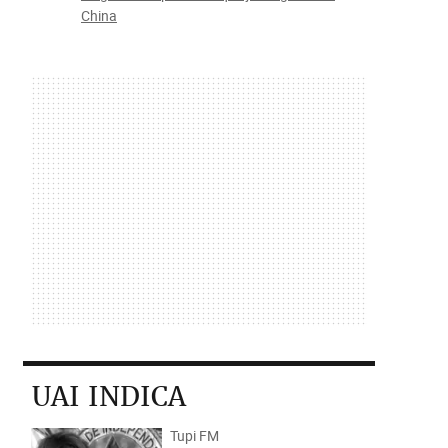
China
UAI INDICA
Tupi FM