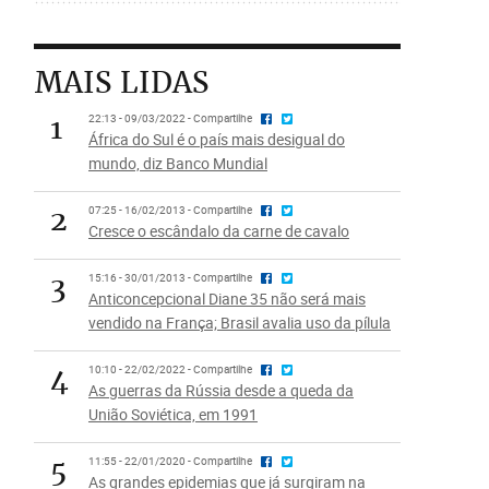
MAIS LIDAS
1
22:13 - 09/03/2022 - Compartilhe
África do Sul é o país mais desigual do
mundo, diz Banco Mundial
2
07:25 - 16/02/2013 - Compartilhe
Cresce o escândalo da carne de cavalo
3
15:16 - 30/01/2013 - Compartilhe
Anticoncepcional Diane 35 não será mais
vendido na França; Brasil avalia uso da pílula
4
10:10 - 22/02/2022 - Compartilhe
As guerras da Rússia desde a queda da
União Soviética, em 1991
5
11:55 - 22/01/2020 - Compartilhe
As grandes epidemias que já surgiram na