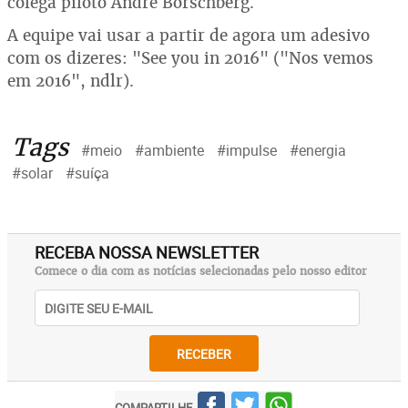
colega piloto André Borschberg.
A equipe vai usar a partir de agora um adesivo
com os dizeres: "See you in 2016" ("Nos vemos
em 2016", ndlr).
Tags
#meio
#ambiente
#impulse
#energia
#solar
#suíça
RECEBA NOSSA NEWSLETTER
Comece o dia com as notícias selecionadas pelo nosso editor
RECEBER
COMPARTILHE