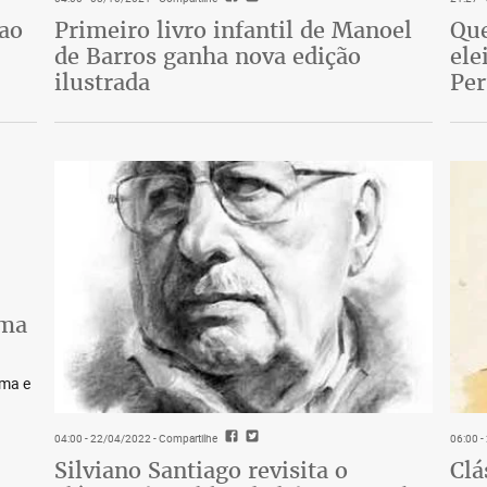
 ao
Primeiro livro infantil de Manoel
Que
de Barros ganha nova edição
ele
ilustrada
Pe
lma
lma e
04:00 - 22/04/2022
- Compartilhe
06:00 
Silviano Santiago revisita o
Clá