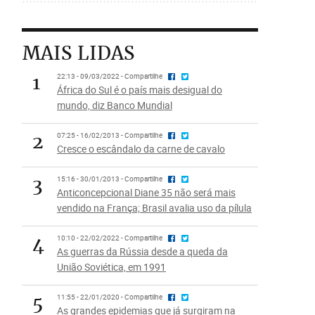
MAIS LIDAS
1
22:13 - 09/03/2022 - Compartilhe
África do Sul é o país mais desigual do
mundo, diz Banco Mundial
2
07:25 - 16/02/2013 - Compartilhe
Cresce o escândalo da carne de cavalo
3
15:16 - 30/01/2013 - Compartilhe
Anticoncepcional Diane 35 não será mais
vendido na França; Brasil avalia uso da pílula
4
10:10 - 22/02/2022 - Compartilhe
As guerras da Rússia desde a queda da
União Soviética, em 1991
5
11:55 - 22/01/2020 - Compartilhe
As grandes epidemias que já surgiram na