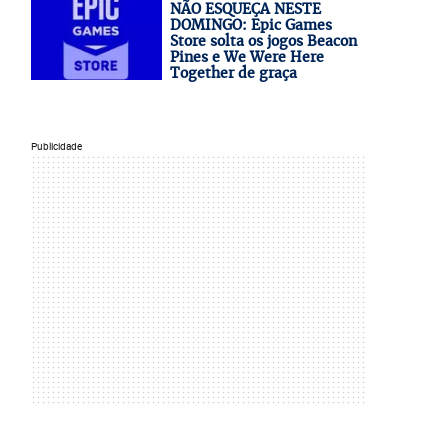
NÃO ESQUEÇA NESTE
DOMINGO: Epic Games
Store solta os jogos Beacon
Pines e We Were Here
Together de graça
Publicidade