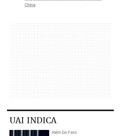
China
UAI INDICA
Além Do Fato