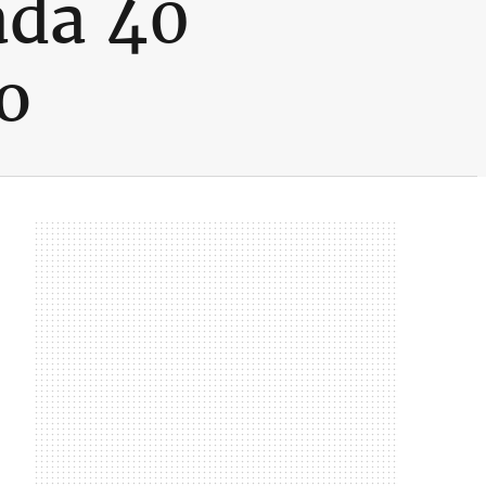
ada 40
o