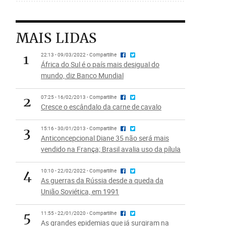
MAIS LIDAS
1
22:13 - 09/03/2022 - Compartilhe
África do Sul é o país mais desigual do
mundo, diz Banco Mundial
2
07:25 - 16/02/2013 - Compartilhe
Cresce o escândalo da carne de cavalo
3
15:16 - 30/01/2013 - Compartilhe
Anticoncepcional Diane 35 não será mais
vendido na França; Brasil avalia uso da pílula
4
10:10 - 22/02/2022 - Compartilhe
As guerras da Rússia desde a queda da
União Soviética, em 1991
5
11:55 - 22/01/2020 - Compartilhe
As grandes epidemias que já surgiram na