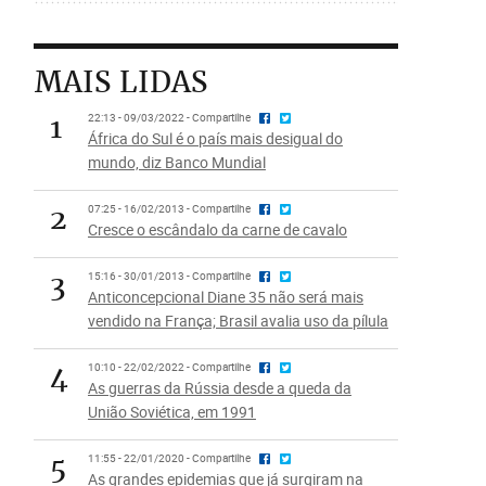
MAIS LIDAS
1
22:13 - 09/03/2022 - Compartilhe
África do Sul é o país mais desigual do
mundo, diz Banco Mundial
2
07:25 - 16/02/2013 - Compartilhe
Cresce o escândalo da carne de cavalo
3
15:16 - 30/01/2013 - Compartilhe
Anticoncepcional Diane 35 não será mais
vendido na França; Brasil avalia uso da pílula
4
10:10 - 22/02/2022 - Compartilhe
As guerras da Rússia desde a queda da
União Soviética, em 1991
5
11:55 - 22/01/2020 - Compartilhe
As grandes epidemias que já surgiram na