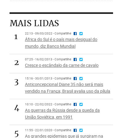
MAIS LIDAS
1
22:13 - 09/03/2022 - Compartilhe
África do Sul é o país mais desigual do
mundo, diz Banco Mundial
2
07:25 - 16/02/2013 - Compartilhe
Cresce o escândalo da carne de cavalo
3
15:16 - 30/01/2013 - Compartilhe
Anticoncepcional Diane 35 não será mais
vendido na França; Brasil avalia uso da pílula
4
10:10 - 22/02/2022 - Compartilhe
As guerras da Rússia desde a queda da
União Soviética, em 1991
5
11:55 - 22/01/2020 - Compartilhe
As grandes epidemias que já surgiram na