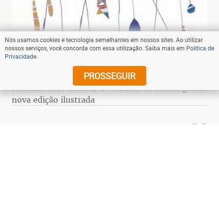
Nós usamos cookies e tecnologia semelhantes em nossos sites. Ao utilizar
nossos serviços, você concorda com essa utilização. Saiba mais em
Política de
Privacidade
.
04:00 - 08/10/2021
- Compartilhe
PROSSEGUIR
Primeiro livro infantil de Manoel de Barros ganha
nova edição ilustrada
07:00 - 20/06/2012
- Compartilhe
Identidade de torturador de Dilma Rousseff ainda
é desconhecida
Não se sabe ainda quem torturou a ex-militante
Dilma e a levou a vivenciar cenas de verdadeiro
terror nos porões da ditadura