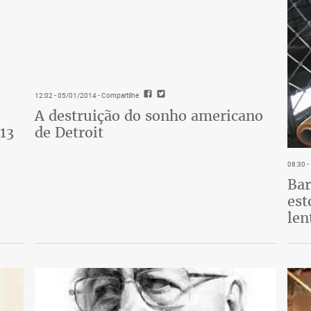
12:02 - 05/01/2014
- Compartilhe
A destruição do sonho americano
13
de Detroit
08:30 
Bar
est
len