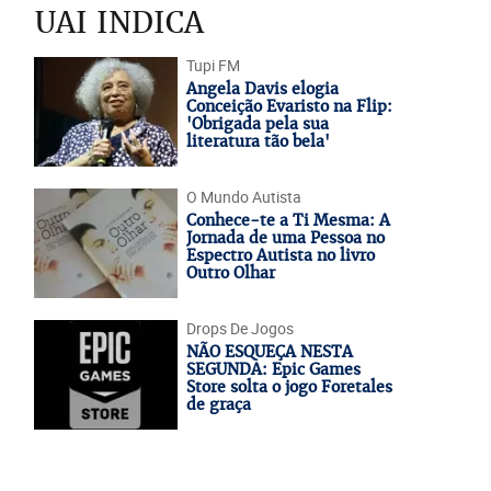
UAI INDICA
Tupi FM
Angela Davis elogia
Conceição Evaristo na Flip:
'Obrigada pela sua
literatura tão bela'
O Mundo Autista
Conhece-te a Ti Mesma: A
Jornada de uma Pessoa no
Espectro Autista no livro
Outro Olhar
Drops De Jogos
NÃO ESQUEÇA NESTA
SEGUNDA: Epic Games
Store solta o jogo Foretales
de graça