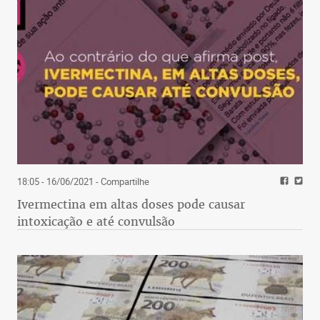
18:05 - 16/06/2021
- Compartilhe
Ivermectina em altas doses pode causar
intoxicação e até convulsão