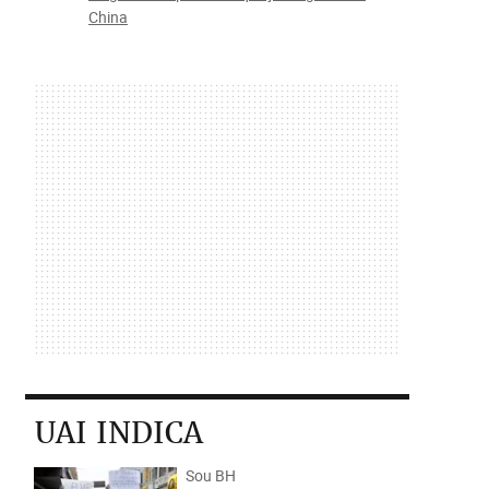
China
UAI INDICA
Sou BH