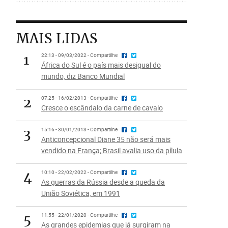
MAIS LIDAS
1
22:13 - 09/03/2022 - Compartilhe
África do Sul é o país mais desigual do
mundo, diz Banco Mundial
2
07:25 - 16/02/2013 - Compartilhe
Cresce o escândalo da carne de cavalo
3
15:16 - 30/01/2013 - Compartilhe
Anticoncepcional Diane 35 não será mais
vendido na França; Brasil avalia uso da pílula
4
10:10 - 22/02/2022 - Compartilhe
As guerras da Rússia desde a queda da
União Soviética, em 1991
5
11:55 - 22/01/2020 - Compartilhe
As grandes epidemias que já surgiram na