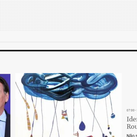
07:00 
Ide
Rou
Não s