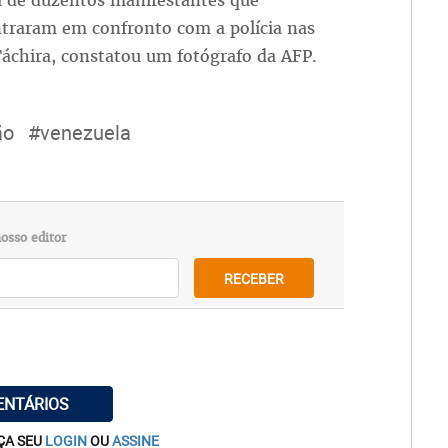
a de duzentos manifestantes que
ntraram em confronto com a polícia nas
Táchira, constatou um fotógrafo da AFP.
ão
#venezuela
osso editor
RECEBER
ENTÁRIOS
ÇA SEU
LOGIN
OU
ASSINE