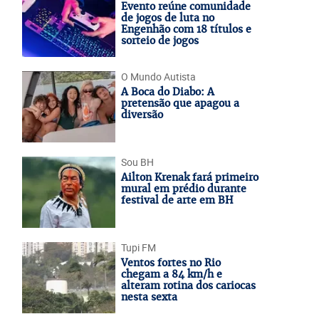
Evento reúne comunidade
de jogos de luta no
Engenhão com 18 títulos e
sorteio de jogos
O Mundo Autista
A Boca do Diabo: A
pretensão que apagou a
diversão
Sou BH
Ailton Krenak fará primeiro
mural em prédio durante
festival de arte em BH
Tupi FM
Ventos fortes no Rio
chegam a 84 km/h e
alteram rotina dos cariocas
nesta sexta