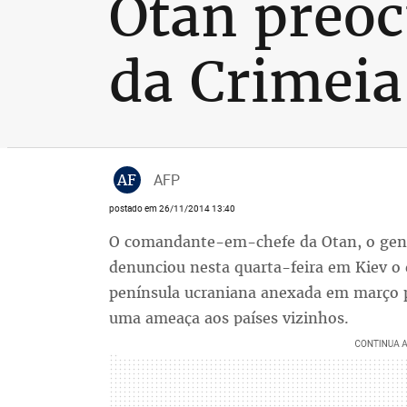
Otan preoc
da Crimeia
AF
AFP
postado em 26/11/2014 13:40
O comandante-em-chefe da Otan, o gene
denunciou nesta quarta-feira em Kiev o e
península ucraniana anexada em março pe
uma ameaça aos países vizinhos.