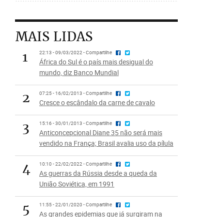
MAIS LIDAS
1
22:13 - 09/03/2022 - Compartilhe
África do Sul é o país mais desigual do
mundo, diz Banco Mundial
2
07:25 - 16/02/2013 - Compartilhe
Cresce o escândalo da carne de cavalo
3
15:16 - 30/01/2013 - Compartilhe
Anticoncepcional Diane 35 não será mais
vendido na França; Brasil avalia uso da pílula
4
10:10 - 22/02/2022 - Compartilhe
As guerras da Rússia desde a queda da
União Soviética, em 1991
5
11:55 - 22/01/2020 - Compartilhe
As grandes epidemias que já surgiram na