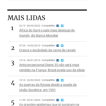
MAIS LIDAS
1
22:13 - 09/03/2022 - Compartilhe
África do Sul é o país mais desigual do
mundo, diz Banco Mundial
2
07:25 - 16/02/2013 - Compartilhe
Cresce o escândalo da carne de cavalo
3
15:16 - 30/01/2013 - Compartilhe
Anticoncepcional Diane 35 não será mais
vendido na França; Brasil avalia uso da pílula
4
10:10 - 22/02/2022 - Compartilhe
As guerras da Rússia desde a queda da
União Soviética, em 1991
5
11:55 - 22/01/2020 - Compartilhe
As grandes epidemias que já surgiram na