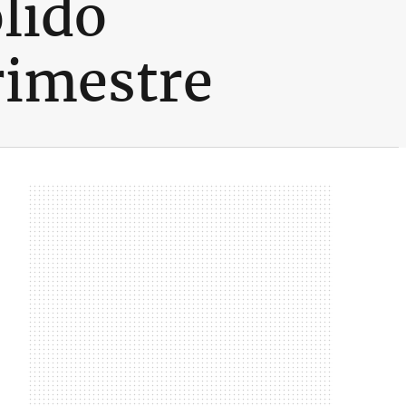
lido
rimestre