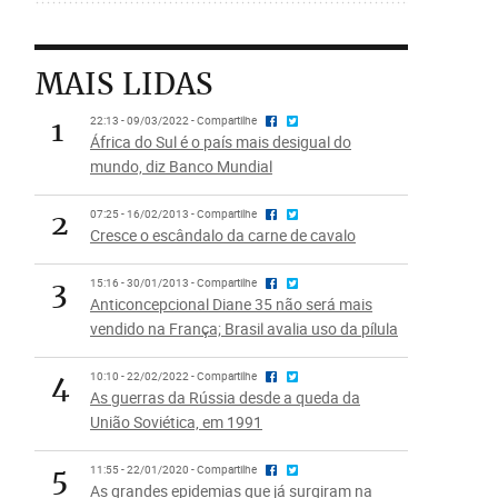
MAIS LIDAS
1
22:13 - 09/03/2022 - Compartilhe
África do Sul é o país mais desigual do
mundo, diz Banco Mundial
2
07:25 - 16/02/2013 - Compartilhe
Cresce o escândalo da carne de cavalo
3
15:16 - 30/01/2013 - Compartilhe
Anticoncepcional Diane 35 não será mais
vendido na França; Brasil avalia uso da pílula
4
10:10 - 22/02/2022 - Compartilhe
As guerras da Rússia desde a queda da
União Soviética, em 1991
5
11:55 - 22/01/2020 - Compartilhe
As grandes epidemias que já surgiram na