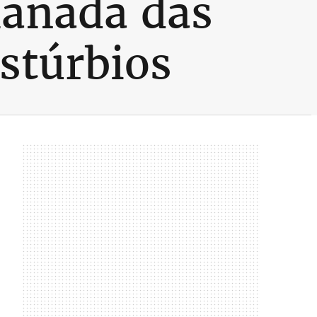
planada das
stúrbios