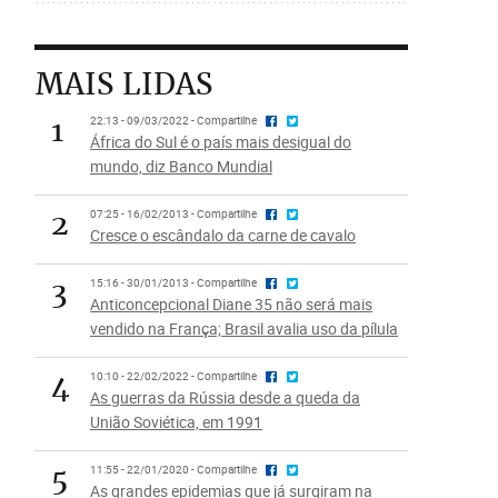
MAIS LIDAS
1
22:13 - 09/03/2022 - Compartilhe
África do Sul é o país mais desigual do
mundo, diz Banco Mundial
2
07:25 - 16/02/2013 - Compartilhe
Cresce o escândalo da carne de cavalo
3
15:16 - 30/01/2013 - Compartilhe
Anticoncepcional Diane 35 não será mais
vendido na França; Brasil avalia uso da pílula
4
10:10 - 22/02/2022 - Compartilhe
As guerras da Rússia desde a queda da
União Soviética, em 1991
5
11:55 - 22/01/2020 - Compartilhe
As grandes epidemias que já surgiram na