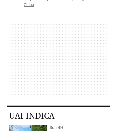
China
UAI INDICA
Sou BH